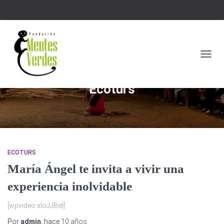
CAMBI
Ecoturs
ECOTURS
María Ángel te invita a vivir una
experiencia inolvidable
[wpvideo xIoJJBet]
Por
admin
, hace
10 años